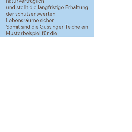
naturverträglich
und stellt die langfristige Erhaltung
der schützenswerten
Lebensräume sicher.
Somit sind die Güssinger Teiche ein
Musterbeispiel für die
ausgewogene Nutzung
laut dem
Grundsatz der Ramsar Konvention.